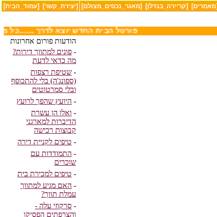
מאמרים]
[קריירה_בנדלן]
[מאגר_נכסים_מצולם]
[יצירת_קשר]
[עמוד_הבית]
........פורטל הבית החדש יוצא לדרך ........כל
הודעות פורום אחרונות
-
פונים למתווך דירות?
מה כדאי לדעת
-
שטיפת רצפות
(ספונג'ה) בלי להתכופף
ובלי סמרטוטים
-
היועץ שהפך לרועץ
-
ואלו הן עשרת
הדיברות למארגני
קבוצות רכישה
-
טיפים לקניית דירה
-
התמודדות עם
שוכרים
-
טיפים למכירת בית
-
האם מגיע למתווך
עמלת תווך?
-
סרקוזי עלה -
והצרפתים הפסיקו