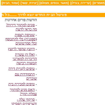
מאמרים]
[קריירה_בנדלן]
[מאגר_נכסים_מצולם]
[יצירת_קשר]
[עמוד_הבית]
........פורטל הבית החדש יוצא לדרך ........כ
הודעות פורום אחרונות
-
פונים למתווך דירות?
מה כדאי לדעת
-
שטיפת רצפות
(ספונג'ה) בלי להתכופף
ובלי סמרטוטים
-
היועץ שהפך לרועץ
-
ואלו הן עשרת
הדיברות למארגני
קבוצות רכישה
-
טיפים לקניית דירה
-
התמודדות עם
שוכרים
-
טיפים למכירת בית
-
האם מגיע למתווך
עמלת תווך?
-
סרקוזי עלה -
והצרפתים הפסיקו