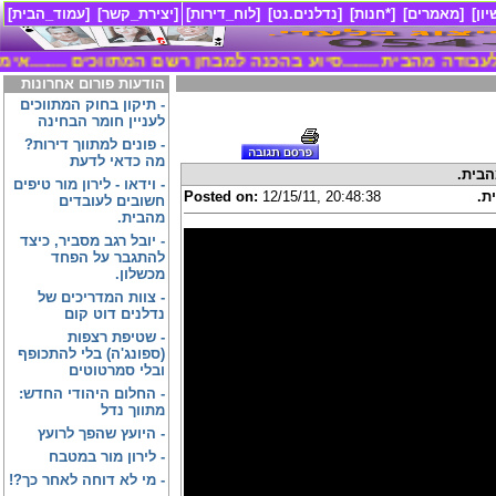
ון]
[מאמרים]
[*חנות]
[נדלנים.נט]
[לוח_דירות]
[יצירת_קשר]
[עמוד_הבית]
הבית ........סיוע בהכנה למבחן רשם המתווכים ........אימון והכשרה בבית הספר לתווך נדל``ן עם
הודעות פורום אחרונות
-
תיקון בחוק המתווכים
לעניין חומר הבחינה
-
פונים למתווך דירות?
מה כדאי לדעת
הבית.
-
וידאו - לירון מור טיפים
ת.
12/15/11, 20:48:38
Posted on:
חשובים לעובדים
מהבית.
-
יובל רגב מסביר, כיצד
להתגבר על הפחד
מכשלון.
-
צוות המדריכים של
נדלנים דוט קום
-
שטיפת רצפות
(ספונג'ה) בלי להתכופף
ובלי סמרטוטים
-
החלום היהודי החדש:
מתווך נדל
-
היועץ שהפך לרועץ
-
לירון מור במטבח
-
מי לא דוחה לאחר כך?!